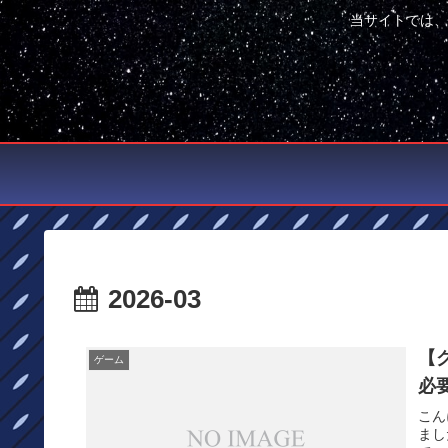
当サイトでは、
2026-03
【
ゲーム
必
こん
まし