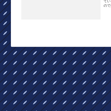
てい
ので