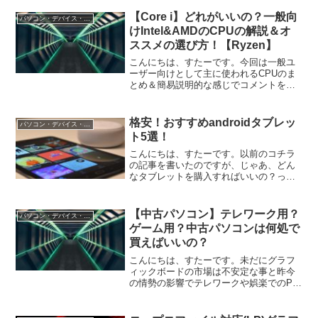
【Core i】どれがいいの？一般向
パソコン・デバイス・周辺機器
けIntel&AMDのCPUの解説＆オ
ススメの選び方！【Ryzen】
こんにちは、すたーです。今回は一般ユ
ーザー向けとして主に使われるCPUのま
とめ＆簡易説明的な感じでコメントを添
えて書いていこうと思います。Core iシリ
ーズ/Ryzenシリーズ一般向けのCPUと言
う事でまず出てくるのは IntelのCor...
格安！おすすめandroidタブレッ
パソコン・デバイス・周辺機器
ト5選！
こんにちは、すたーです。以前のコチラ
の記事を書いたのですが、じゃあ、どん
なタブレットを購入すればいいの？って
話も出て来るわけですよね。どんなタブ
レットを購入すればいいの？結論から言
ってしまえば、なんでもいいって言うの
【中古パソコン】テレワーク用？
パソコン・デバイス・周辺機器
が答えになっちゃいます。...
ゲーム用？中古パソコンは何処で
買えばいいの？
こんにちは、すたーです。未だにグラフ
ィックボードの市場は不安定な事と昨今
の情勢の影響でテレワークや娯楽でのPC
使用が一定の需要がある今日この頃だと
思います。そんなこんなで今回は中古パ
ソコンの購入について少しお話をしたい