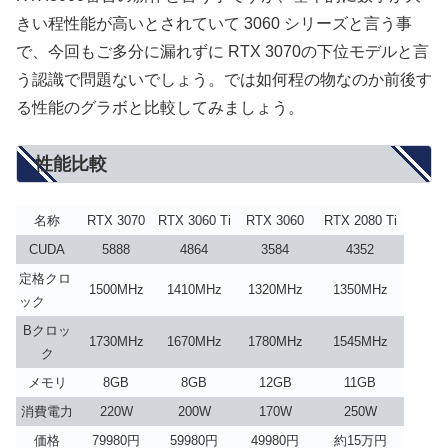
きい程性能が高いとされていて 3060 シリーズと言う事
で、今回もご多分に漏れずに RTX 3070の下位モデルと言
う認識で問題ないでしょう。では如何程の物なのか前後す
る性能のグラボと比較してみましょう。
性能比較
名称
RTX 3070
RTX 3060 Ti
RTX 3060
RTX 2080 Ti
CUDA
5888
4864
3584
4352
定格クロ
1500MHz
1410MHz
1320MHz
1350MHz
ック
Bクロッ
1730MHz
1670MHz
1780MHz
1545MHz
ク
メモリ
8GB
8GB
12GB
11GB
消費電力
220W
200W
170W
250W
価格
79980円
59980円
49980円
約15万円