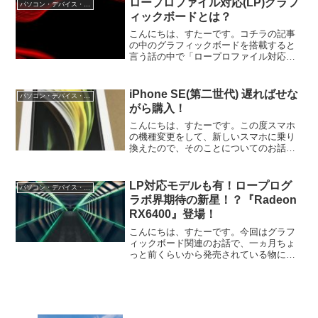
ロープロファイル対応(LP)グラフ
パソコン・デバイス・周辺機器
と思います。中古PC購...
ィックボードとは？
こんにちは、すたーです。コチラの記事
の中のグラフィックボードを搭載すると
言う話の中で「ロープロファイル対応の
グラフィックボード」と言う言葉が出て
来たと思うので、今回はその辺について
の記事です。ロープロファイル対応グラ
iPhone SE(第二世代) 遅ればせな
パソコン・デバイス・周辺機器
ボとはスリム型やサイズの...
がら購入！
こんにちは、すたーです。この度スマホ
の機種変更をして、新しいスマホに乗り
換えたので、そのことについてのお話を
しようと思います。iPhone SE(第二世代)
遅ればせながら購入！3年半程使い倒した
iPhone7 さんにお別れを告げて、現行...
LP対応モデルも有！ロープログ
パソコン・デバイス・周辺機器
ラボ界期待の新星！？『Radeon
RX6400』登場！
こんにちは、すたーです。今回はグラフ
ィックボード関連のお話で、一ヵ月ちょ
っと前くらいから発売されている物につ
いての執筆です。そして、何気に初めて
AMD製のグラボに触れる記事だったりも
します。Radeon RX6400『RX6400』は
AMD...