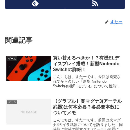
すたー
関連記事
買い替えるべきか！？有機ELデ
ゲーム
ィスプレイ搭載！新型Nintendo
Switchの詳細！
こんにちは、すたーです。今回は発売さ
れてから久しい『新型 Nintendo
Switch(有機ELモデル)』について性能や
買う冪かどうか等を個人的な意見を交え
てお話したいと思います。購入・買い替
えについての個人的見解最初に個人的な
【グラブル】闇マグナ3(アーテル
ゲーム
結論を言っ...
武器)は何本必要？各必要本数に
ついてメモ
こんにちは、すたーです。前回は火マグ
ナ3のイラ武器についてを語りました。同
時期に実装の闇マグナ3アーテル武器につ