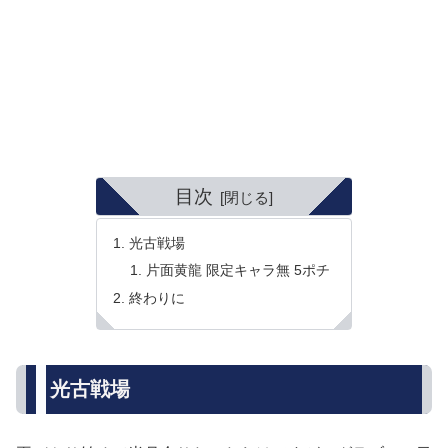
目次
光古戦場
片面黄龍 限定キャラ無 5ポチ
終わりに
光古戦場