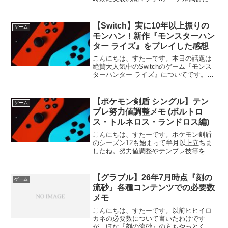
いてを今回は語っていこうかなと言った
感じです。流れはここまでの3属性と同じ
流れなので興味がある方は…どうぞ！ア
【Switch】実に10年以上振りの
ゲーム
ーテル武器の必要本...
モンハン！新作『モンスターハン
ター ライズ』をプレイした感想
こんにちは、すたーです。本日の話題は
絶賛大人気中のSwitchのゲーム『モンス
ターハンター ライズ』についてです。僕
自身が実際にプレイした最後の作品は
PSPの『モンスターハンター ポータブル
2nd G』が最後で正直言ってアンマリ得意
【ポケモン剣盾 シングル】テン
ゲーム
なゲー...
プレ努力値調整メモ (ボルトロ
ス・トルネロス・ランドロス編)
こんにちは、すたーです。ポケモン剣盾
のシーズン12も始まって半月以上立ちま
したね。努力値調整やテンプレ技等を育
成する時に逐一考えたり調べたりするの
が手間と最近感じて来たので、使用率が
それなりにあるポケモンのメジャーな調
【グラブル】26年7月時点『刻の
ゲーム
整は自分のブログでまと...
流砂』各種コンテンツでの必要数
メモ
こんにちは、すたーです。以前ヒヒイロ
カネの必要数について書いたわけです
が、ほな『刻の流砂』の方もやっとくか