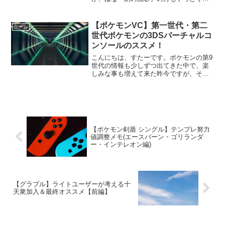
と言う半ば適当な考えの元今回の記事は
執筆致しました。ただ、砂に関しては日
に日に要求されるコンテンツが増えた
【ポケモンVC】第一世代・第二
ゲーム
り、同じ物を複数作るパターン...
世代ポケモンの3DSバーチャルコ
ンソールのススメ！
こんにちは、すたーです。ポケモンの第9
世代の情報も少しずつ出てきた中で、楽
しみな事も増えて来た昨今ですが、そろ
そろ終了を迎えてしまうサービスもあり
ます…。今回は旧世代機『ニンテンドー
3DS』で提供されているVC版ポケモンの
お話です。3DSの...
【ポケモン剣盾 シングル】テンプレ努力
値調整メモ(エースバーン・ゴリランダ
ー・インテレオン編)
【グラブル】ライトユーザーが考える十
天衆加入＆最終オススメ【前編】