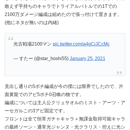
敢えず手持ちのキャラでトライアルバトルでの1Tでの
2100万ダメージ編成は組めたので張っ付けて置きます。
(他にネタが無いのは内緒)
光古戦場2100マン
pic.twitter.com/a4gCiJCcMc
— すたー (@star_hoshi55)
January 25, 2021
見出し通りの5ポチ編成が今の僕には限界でしたので、片
面黄龍でのアビ5ポチ0召喚の物です。
編成については主人公クリュサオルのミスト・アーツ・ア
ーセガルこの3アビ固定です。
フロントは全て恒常ガチャキャラ＋無課金取得可能キャラ
の最終ソーン・通常光ジャンヌ・光クラリス・控えに光シ