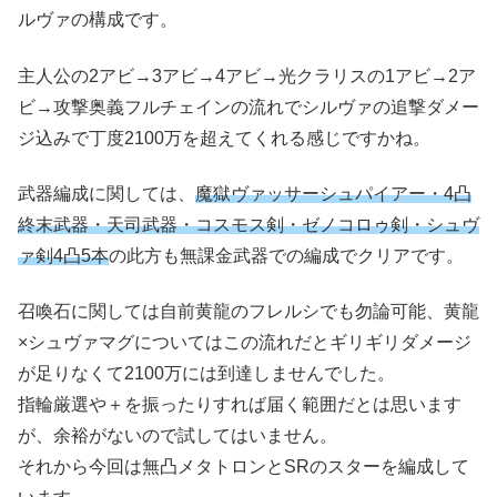
ルヴァの構成です。
主人公の2アビ→3アビ→4アビ→光クラリスの1アビ→2ア
ビ→攻撃奥義フルチェインの流れでシルヴァの追撃ダメー
ジ込みで丁度2100万を超えてくれる感じですかね。
武器編成に関しては、
魔獄ヴァッサーシュパイアー・4凸
終末武器・天司武器・コスモス剣・ゼノコロゥ剣・シュヴ
ァ剣4凸5本
の此方も無課金武器での編成でクリアです。
召喚石に関しては自前黄龍のフレルシでも勿論可能、黄龍
×シュヴァマグについてはこの流れだとギリギリダメージ
が足りなくて2100万には到達しませんでした。
指輪厳選や＋を振ったりすれば届く範囲だとは思います
が、余裕がないので試してはいません。
それから今回は無凸メタトロンとSRのスターを編成して