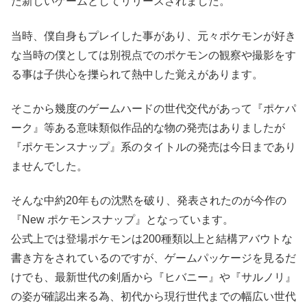
た新しいゲームとしてリリースされました。
当時、僕自身もプレイした事があり、元々ポケモンが好き
な当時の僕としては別視点でのポケモンの観察や撮影をす
る事は子供心を擽られて熱中した覚えがあります。
そこから幾度のゲームハードの世代交代があって『ポケパ
ーク』等ある意味類似作品的な物の発売はありましたが
『ポケモンスナップ』系のタイトルの発売は今日まであり
ませんでした。
そんな中約20年もの沈黙を破り、発表されたのが今作の
『New ポケモンスナップ』となっています。
公式上では登場ポケモンは200種類以上と結構アバウトな
書き方をされているのですが、ゲームパッケージを見るだ
けでも、最新世代の剣盾から『ヒバニー』や『サルノリ』
の姿が確認出来る為、初代から現行世代までの幅広い世代