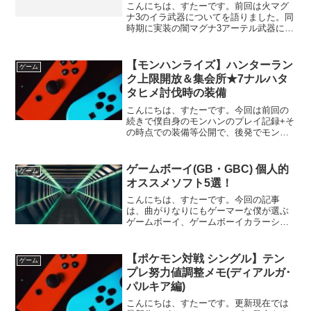
こんにちは、すたーです。前回は火マグ
ナ3のイラ武器についてを語りました。同
時期に実装の闇マグナ3アーテル武器につ
いてを今回は語っていこうかなと言った
感じです。流れはここまでの3属性と同じ
流れなので興味がある方は…どうぞ！ア
【モンハンライズ】ハンターラン
ゲーム
ーテル武器の必要本...
ク上限開放＆集会所★7ナルハタ
タヒメ討伐時の装備
こんにちは、すたーです。今回は前回の
続きで僕自身のモンハンのプレイ記録+そ
の時点での装備等公開で、後発でモンハ
ンを始める方にこんな感じの装備なら初
心者ハンターでもクリア出来たよ的な事
をアピールする感じの日記的なやつで
ゲームボーイ(GB・GBC) 個人的
ゲーム
す。★7セレクトクエスト...
オススメソフト5選！
こんにちは、すたーです。今回の記事
は、曲がりなりにもゲーマーな僕が選ぶ
ゲームボーイ、ゲームボーイカラーシリ
ーズでで発売タイトルかつ僕が実際にプ
レイした作品の中から5つ選んでご紹介し
ようと思います。レトロゲームを探して
【ポケモン対戦 シングル】テン
ゲーム
る方や懐かしのゲームに触...
プレ努力値調整メモ(ディアルガ･
パルキア編)
こんにちは、すたーです。更新現在では