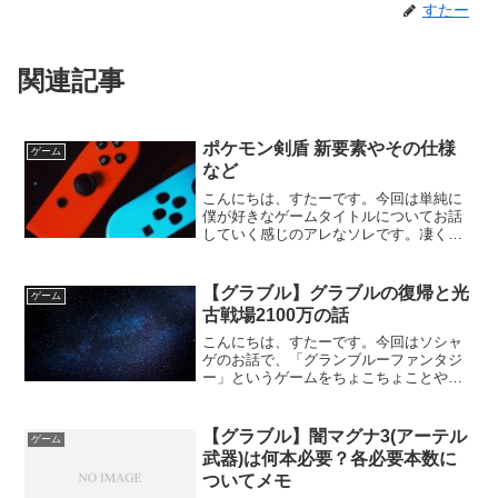
すたー
関連記事
ポケモン剣盾 新要素やその仕様
ゲーム
など
こんにちは、すたーです。今回は単純に
僕が好きなゲームタイトルについてお話
していく感じのアレなソレです。凄く今
更感漂うけど、書いていきますわ。ポケ
モン歴まずは僕のポケモン歴についてで
すが、20代の男という事もあり、ストー
【グラブル】グラブルの復帰と光
ゲーム
リープレイという観点で...
古戦場2100万の話
こんにちは、すたーです。今回はソシャ
ゲのお話で、「グランブルーファンタジ
ー」というゲームをちょこちょことやっ
ては辞め、やっては辞めを何度か繰り返
していて、去年の年末からの無料ガチャ
で再びやり始めて現在という感じで今後
【グラブル】闇マグナ3(アーテル
ゲーム
グラブルについても書くか...
武器)は何本必要？各必要本数に
ついてメモ