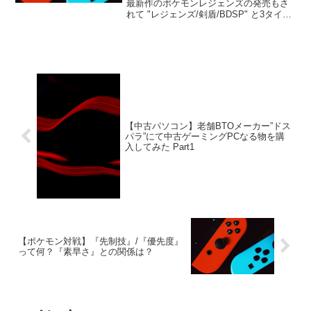
最新作のポケモンレジェンズの発売もさ
れて "レジェンズ/剣盾/BDSP" と3タイト
ルがプレイされている昨今かと思います
が、対戦勢はやはり剣盾に籠っている現
状でしょうか。それはそれとして、この
テンプレメモ...
【中古パソコン】老舗BTOメーカー”ドス
パラ”にて中古ゲーミングPCなる物を購
入してみた Part1
【ポケモン対戦】『先制技』/『優先度』
って何？『素早さ』との関係は？