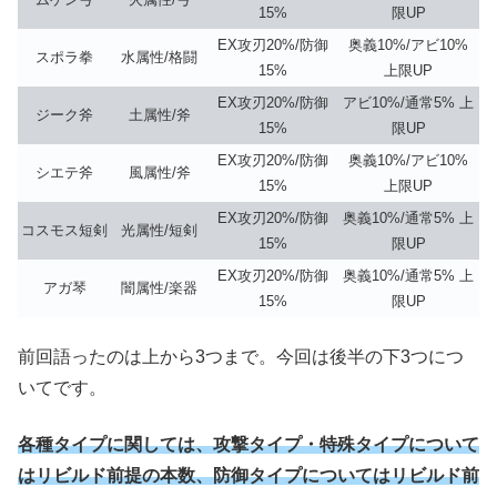
15%
限UP
EX攻刃20%/防御
奥義10%/アビ10%
スポラ拳
水属性/格闘
15%
上限UP
EX攻刃20%/防御
アビ10%/通常5% 上
ジーク斧
土属性/斧
15%
限UP
EX攻刃20%/防御
奥義10%/アビ10%
シエテ斧
風属性/斧
15%
上限UP
EX攻刃20%/防御
奥義10%/通常5% 上
コスモス短剣
光属性/短剣
15%
限UP
EX攻刃20%/防御
奥義10%/通常5% 上
アガ琴
闇属性/楽器
15%
限UP
前回語ったのは上から3つまで。今回は後半の下3つにつ
いてです。
各種タイプに関しては、攻撃タイプ・特殊タイプについて
はリビルド前提の本数、防御タイプについてはリビルド前