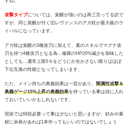
すね。
攻撃タイプ
については、覚醒が強いのは再三言ってる訳で
すが、同じ覚醒が付く旧レヴァンスのアガ杖が最大級のラ
イバルになっています。
アガ杖は覚醒の3種攻刃に加えて、素のスキルでマグナ攻
刃を持つ4種攻刃となる為…修羅のHP20%減少を加味した
としても…通常上限5％をどうにか生かさない限りはほぼ
下位互換の性能となってしまいます。
ただ、メイン持ちの奥義効果は一芸があり、
闇属性追撃＆
奥義ゲージ15%上昇の奥義効果
を持っている事は頭に入れ
ておいていいかもしれないです。
現状では特段必要って事は少ないと思いますが、好みや素
材に余裕があれば1本作ってもいいのではないでしょう