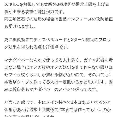
スキル1を無視しても覚醒の3種攻刃や通常上限を上げる
事が出来る攻撃性能は強力です。
両面加護石での運用の場合は当然インフォースの攻防補正
も受けれますし。
更に奥義効果でディスペルガードと3ターン継続のブロッ
ク効果を得られる点も評価点です。
マナダイバーなんかで使ってる人も多く、ガチャ武器を考
えない場合はオメガ杖やオメガ短剣を光で作らない限りは
セフィラ杖くらいしか握れる物がないので、その点でも1
本攻撃タイプを作ってる人は一定数いるかと思います。因
みに僕自身もマナダイバーのメインで握ってます。
と言った感じで、主にメイン持ちで1本はあると捗るのと
余裕があれば通常上限関係で2本までは作ってもいいのか
なと言った感じでしょうか。