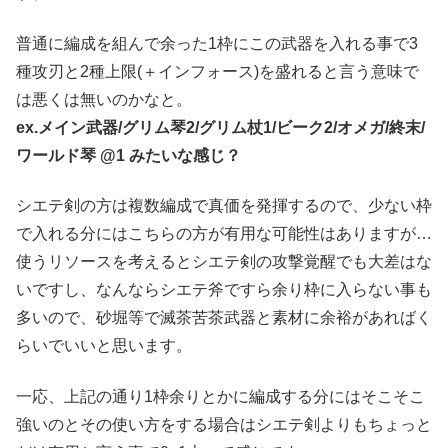
普通に編成を組んで余った1枠にこの武器を入れる事で3
種攻刃と2種上限(＋インフォース)を盛れると言う意味で
は悪くは無いのかなと。
ex.メイン武器/グリム琴2/グリム杖1/ビーク2/オメガ/終末/
ワールド琴 @1 みたいな感じ？
シエテ剣の方は複数編成で真価を発揮するので、少ない枠
で入れる分にはこちらの方が有用な可能性はありますが…
使うリソースを考えるとシエテ剣の攻撃覚醒でも大差はな
いですし、なんならシエテ斧ですら余り枠に入らない事も
多いので、砂堀等で滅茶苦茶武器と素材に余裕があればく
らいでいいと思います。
一応、上記の通り1枠余りとかに編成する分にはそこそこ
強いのとその使い方をする場合はシエテ剣よりもちょっと