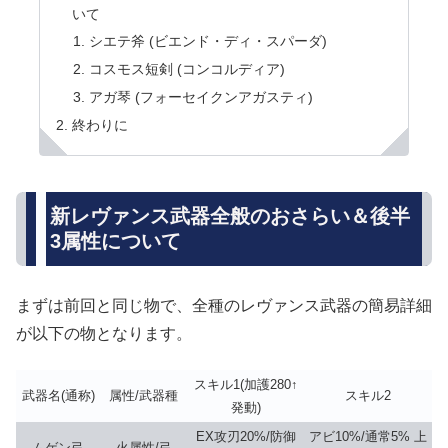
いて
シエテ斧 (ビエンド・ディ・スパーダ)
コスモス短剣 (コンコルディア)
アガ琴 (フォーセイクンアガスティ)
終わりに
新レヴァンス武器全般のおさらい＆後半
3属性について
まずは前回と同じ物で、全種のレヴァンス武器の簡易詳細
が以下の物となります。
スキル1(加護280↑
武器名(通称)
属性/武器種
スキル2
発動)
EX攻刃20%/防御
アビ10%/通常5% 上
ムゲン弓
火属性/弓