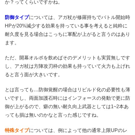
か？ってくらいですかね。
防御タイプ
については、アガ杖が修羅持ちでバトル開始時
HPが20%減少する効果を持っている事を考えると純粋に
耐久度を見る場合はこっちに軍配が上がると言うのはあり
ます。
ただ、開幕オルポを飲めばそのデメリットも実質無しです
し、アガ杖は方陣攻刃枠の効果も持っていて火力も上げれ
ると言う面が大きいです。
とは言っても…防御覚醒の場合はリビルド化の必要性も薄
いですし、両面加護石時にはインフォースの発動で更に防
御が上がるので、癖の無い耐久向上武器としては1~2本あ
っても損は無いのかなと言った感じですね。
特殊タイプ
については、例によって他の通常上限UPのレ