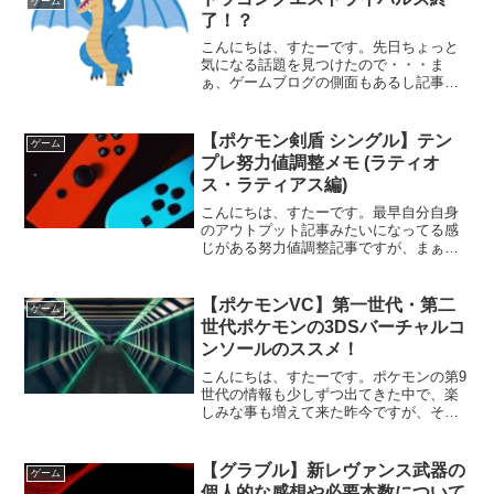
ゲーム
了！？
こんにちは、すたーです。先日ちょっと
気になる話題を見つけたので・・・ま
ぁ、ゲームブログの側面もあるし記事ネ
タにするかって事で早速本題へ。ドラク
エライバルズ終了って？そもそもライバ
ルズって何ぞや？って方向けに簡単に説
【ポケモン剣盾 シングル】テン
ゲーム
明すると、テリーやピサロと...
プレ努力値調整メモ (ラティオ
ス・ラティアス編)
こんにちは、すたーです。最早自分自身
のアウトプット記事みたいになってる感
じがある努力値調整記事ですが、まぁ今
回もやっていきたいと思います。ラティ
オス・ラティアスさてさて今回は第3世代
「ルビーサファイアエメラルド」で登場
【ポケモンVC】第一世代・第二
ゲーム
した「ラティオス」＆「...
世代ポケモンの3DSバーチャルコ
ンソールのススメ！
こんにちは、すたーです。ポケモンの第9
世代の情報も少しずつ出てきた中で、楽
しみな事も増えて来た昨今ですが、そろ
そろ終了を迎えてしまうサービスもあり
ます…。今回は旧世代機『ニンテンドー
3DS』で提供されているVC版ポケモンの
【グラブル】新レヴァンス武器の
ゲーム
お話です。3DSの...
個人的な感想や必要本数について