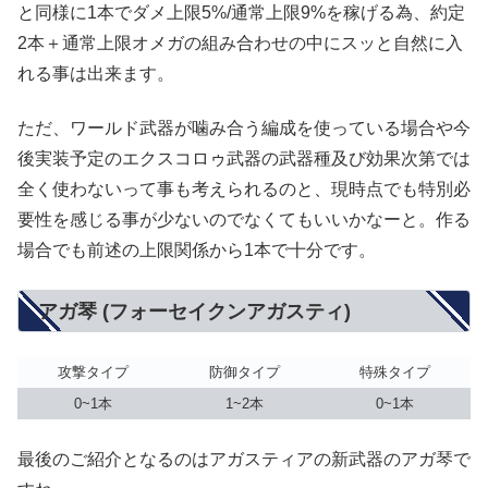
と同様に1本でダメ上限5%/通常上限9%を稼げる為、約定
2本＋通常上限オメガの組み合わせの中にスッと自然に入
れる事は出来ます。
ただ、ワールド武器が噛み合う編成を使っている場合や今
後実装予定のエクスコロゥ武器の武器種及び効果次第では
全く使わないって事も考えられるのと、現時点でも特別必
要性を感じる事が少ないのでなくてもいいかなーと。作る
場合でも前述の上限関係から1本で十分です。
アガ琴 (フォーセイクンアガスティ)
攻撃タイプ
防御タイプ
特殊タイプ
0~1本
1~2本
0~1本
最後のご紹介となるのはアガスティアの新武器のアガ琴で