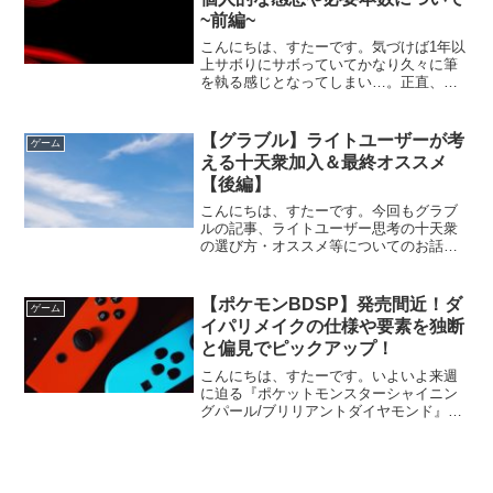
~前編~
こんにちは、すたーです。気づけば1年以
上サボりにサボっていてかなり久々に筆
を執る感じとなってしまい…。正直、ブ
ログの書き方を忘れたと言うか覚束ない
感じもかなりありますが、リハビリも兼
ねてボチボチ記事を書こうかなーと。そ
【グラブル】ライトユーザーが考
ゲーム
んなこんなで最近は空き...
える十天衆加入＆最終オススメ
【後編】
こんにちは、すたーです。今回もグラブ
ルの記事、ライトユーザー思考の十天衆
の選び方・オススメ等についてのお話を
またまたしたいと思います。十天衆紹介
後編今回は後編と言う事でシス~エッセル
までの残り5人のご紹介です。ウーノ~フ
【ポケモンBDSP】発売間近！ダ
ゲーム
ュンフをご紹介した...
イパリメイクの仕様や要素を独断
と偏見でピックアップ！
こんにちは、すたーです。いよいよ来週
に迫る『ポケットモンスターシャイニン
グパール/ブリリアントダイヤモンド』の
発売に際して、公開情報の中から特に重
要な物や個人的に気になるところをかい
つまんでまとめてみました。ダイパリメ
イクの仕様・要素の一部...