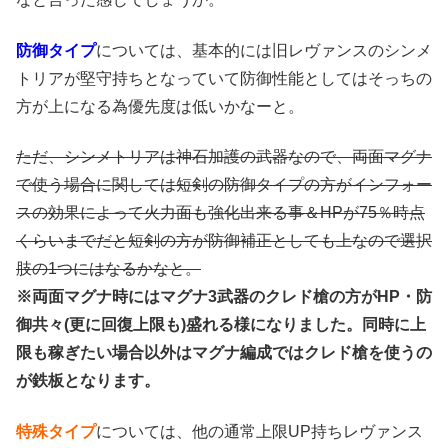
防御タイプ
については、基本的には旧レヴァンスのシンメ
トリアが堅守持ちとなっていて防御性能としてはそっちの
方が上になる為優先度は低いかなーと。
ただ、シンメトリアは神石加護の武器なので、両面マグナ
で使う場合に関しては短剣の防御タイプの方がインフォー
スの効果によって火力面も強化出来る事＆HPが75％時点
くらいまでだと短剣の方が防御補正としても上なので選択
肢の1つにはなるかなと。
※両面マグナ時にはマグナ3武器のクレド槍の方がHP・防
御共々(更に回復上限も)盛れる様になりました。同時に
上
限も稼ぎたい場合以外はマグナ編成ではクレド槍を使うの
が鉄板となります。
特殊タイプ
については、他の通常上限UP持ちレヴァンス